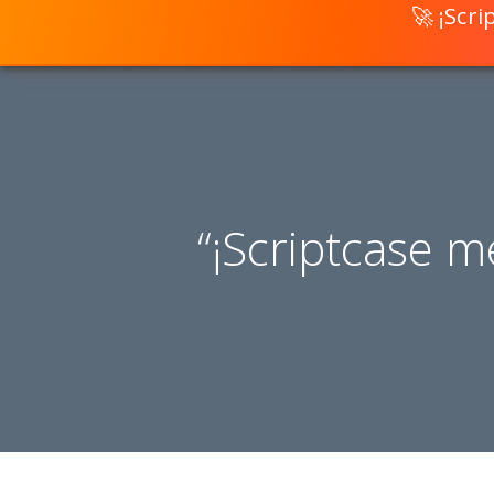
🚀 ¡Scr
“¡Scriptcase m