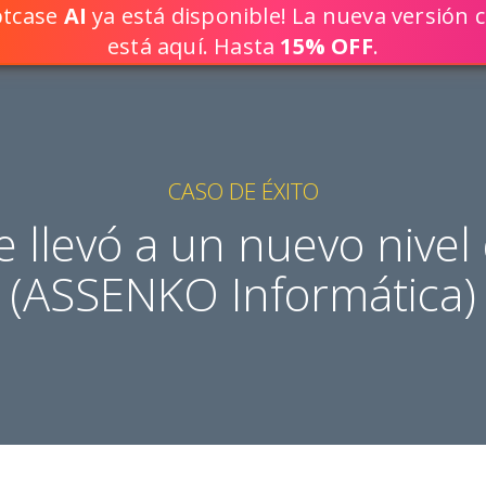
iptcase
AI
ya está disponible! La nueva versión c
¡CREE SOLU
está aquí. Hasta
15% OFF
.
CASO DE ÉXITO
e llevó a un nuevo nivel 
(ASSENKO Informática)