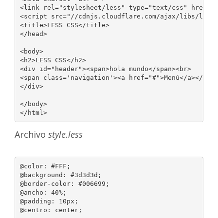
<link rel="stylesheet/less" type="text/css" href="s
<script src="//cdnjs.cloudflare.com/ajax/libs/less.
<title>LESS CSS</title>

</head>

<body>

<h2>LESS CSS</h2>

<div id="header"><span>hola mundo</span><br>

<span class='navigation'><a href="#">Menú</a></span
</div>

</body>

</html>
Archivo
style.less
@color: #FFF;

@background: #3d3d3d;

@border-color: #006699;

@ancho: 40%;

@padding: 10px;

@centro: center;
