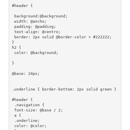
#header {

 background:@background;

 width: @ancho;

 padding: @padding;

 text-align: @centro;

 border: 2px solid @border-color + #222222;

}

h2 {

 color: @background;

}

@base: 24px;

.underline { border-bottom: 2px solid green }

#header {

 .navigation {

 font-size: @base / 2;

 a {

 .underline;

 color: @color;
