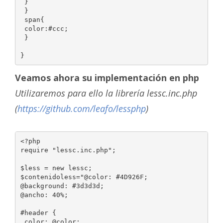
 }

 }

 span{

 color:#ccc;

 }

}
Veamos ahora su implementación en php
Utilizaremos para ello la librería lessc.inc.php
(
https://github.com/leafo/lessphp
)
<?php

require "lessc.inc.php";

$less = new lessc;

$contenidoless="@color: #4D926F;

@background: #3d3d3d;

@ancho: 40%;

#header {

 color: @color;
