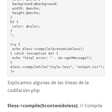
 background:@background;

 width: @ancho;

 height:@ancho;

}

h2 {

 color: @color;

}

";

try {

 echo $less->compile($contenidoless);

} catch (exception $e) {

 echo "fatal error: " . $e->getMessage();

}

$less->compileFile("style.less", "output.css");

?>
Explicamos algunas de las líneas de la
codifación php
$less->compile($contenidoless);
// Compila