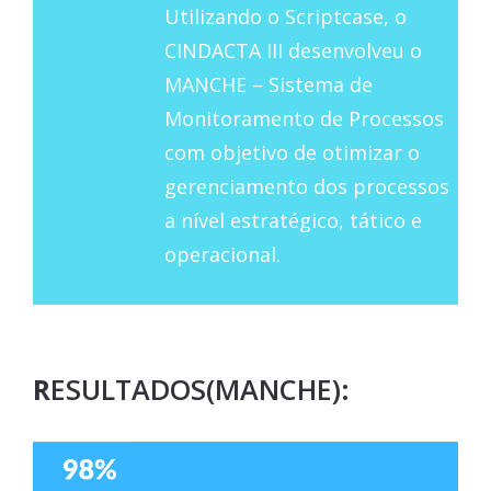
Utilizando o Scriptcase, o
CINDACTA III desenvolveu o
MANCHE – Sistema de
Monitoramento de Processos
com objetivo de otimizar o
gerenciamento dos processos
a nível estratégico, tático e
operacional.
R
ESULTADOS(MANCHE):