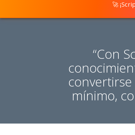
🚀 ¡Scr
“Con Sc
conocimien
convertirse
mínimo, con