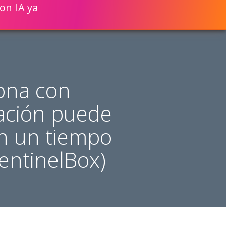
on IA ya
ENGLISH
VER CÓMO
CIONES WEB UN 80% MÁS RÁPIDO!
sona con
ación puede
en un tiempo
CentinelBox)