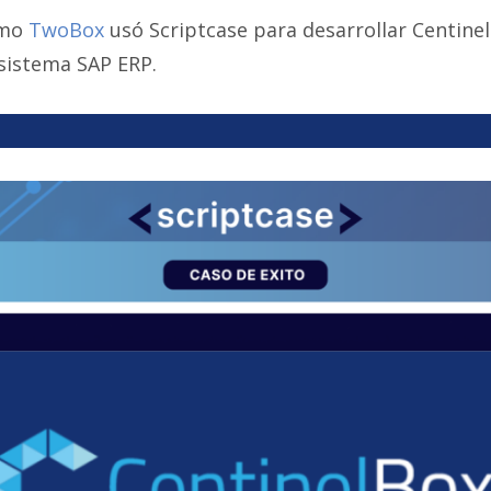
ómo
TwoBox
usó Scriptcase para desarrollar Centine
 sistema SAP ERP.