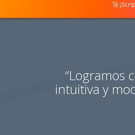
🚀 ¡Scr
“Logramos c
intuitiva y m