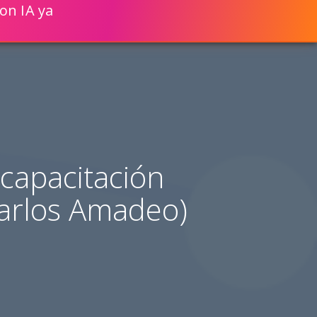
on IA ya
ENGLISH
VER CÓMO
CIONES WEB UN 80% MÁS RÁPIDO!
capacitación
Carlos Amadeo)