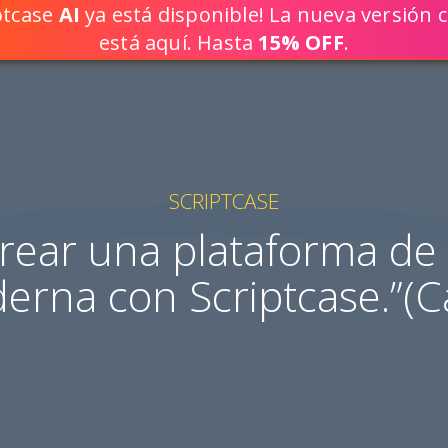
iptcase
AI
ya está disponible! La nueva versión c
¡CREE SOLU
está aquí. Hasta
15% OFF
.
SCRIPTCASE
rear una plataforma de 
oderna con Scriptcase.”(