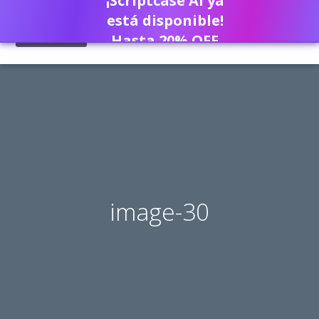
¡Scriptcase AI ya
está disponible!
Hasta 20% OFF
image-30