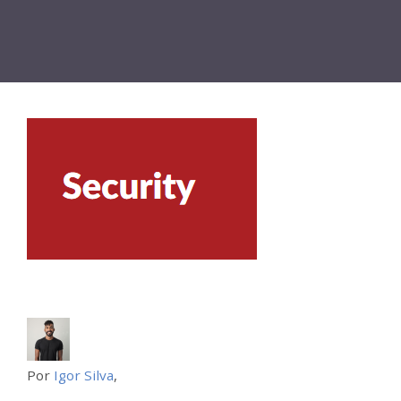
Por
Igor Silva
,