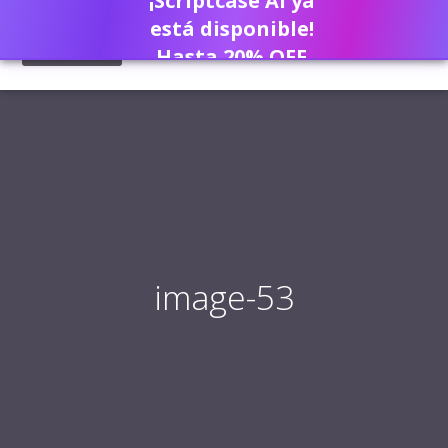
¡Scriptcase AI ya
está disponible!
Hasta 20% OFF
image-53