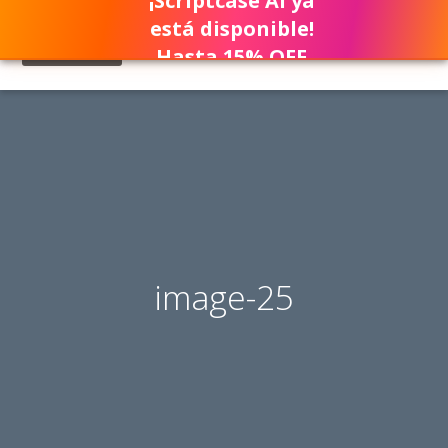
¡Scriptcase AI ya
está disponible!
Hasta 15% OFF
image-25