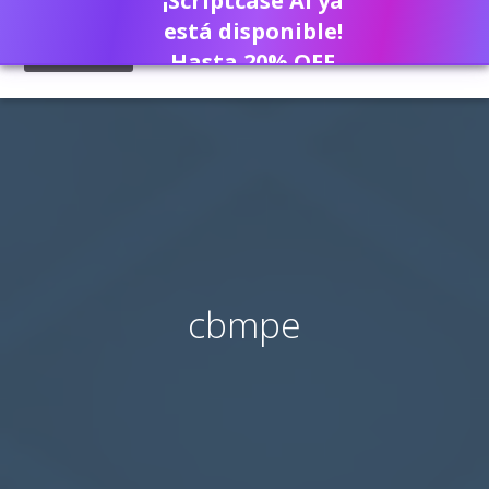
¡Scriptcase AI ya
está disponible!
Hasta 20% OFF
cbmpe