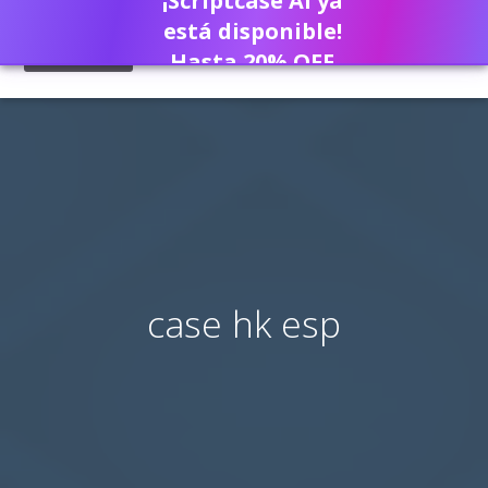
¡Scriptcase AI ya
está disponible!
Hasta 20% OFF
case hk esp