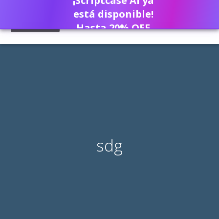
¡Scriptcase AI ya
está disponible!
Hasta 20% OFF
sdg