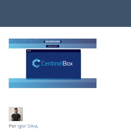
Por
Igor Silva
,