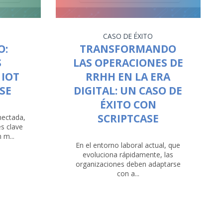
CASO DE ÉXITO
O:
TRANSFORMANDO
S
LAS OPERACIONES DE
 IOT
RRHH EN LA ERA
SE
DIGITAL: UN CASO DE
ÉXITO CON
SCRIPTCASE
nectada,
es clave
 m...
En el entorno laboral actual, que
evoluciona rápidamente, las
organizaciones deben adaptarse
con a...