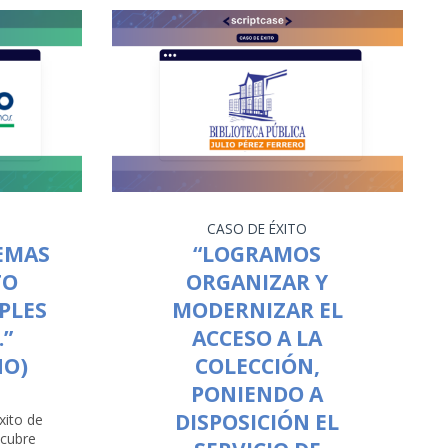
CASO DE ÉXITO
EMAS
“LOGRAMOS
TO
ORGANIZAR Y
MPLES
MODERNIZAR EL
.”
ACCESO A LA
NO)
COLECCIÓN,
PONIENDO A
DISPOSICIÓN EL
xito de
scubre