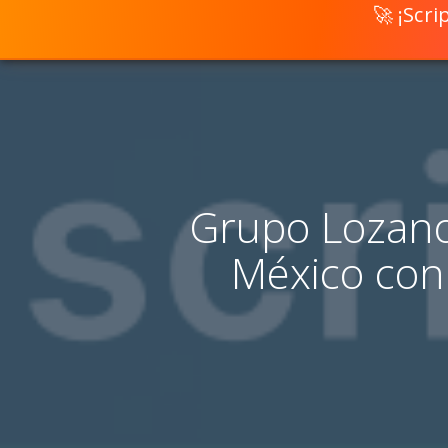
🚀 ¡Scr
Grupo Lozano
México con