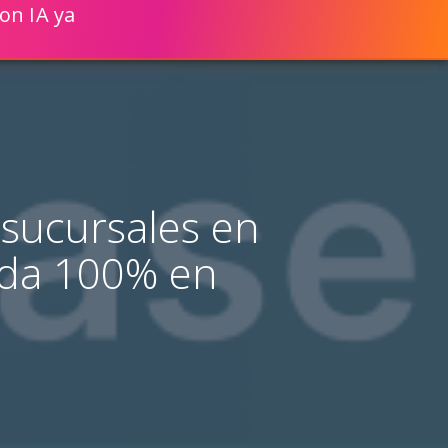
on IA ya
ENGLISH
VER CÓMO
CIONES WEB UN 80% MÁS RÁPIDO!
sucursales en
ada 100% en