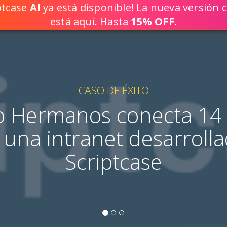
iptcase
AI
ya está disponible! La nueva versión c
¡CREE SOLU
está aquí. Hasta
15% OFF
.
CASO DE ÉXITO
 Hermanos conecta 14 
 una intranet desarroll
Scriptcase