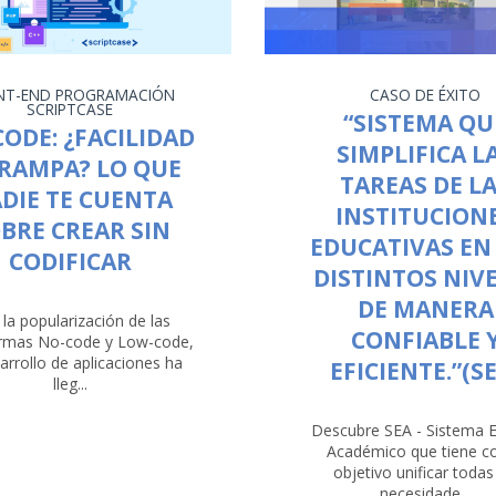
NT-END
PROGRAMACIÓN
CASO DE ÉXITO
SCRIPTCASE
“SISTEMA QU
ODE: ¿FACILIDAD
SIMPLIFICA L
TRAMPA? LO QUE
TAREAS DE L
DIE TE CUENTA
INSTITUCION
BRE CREAR SIN
EDUCATIVAS EN
CODIFICAR
DISTINTOS NIV
DE MANERA
la popularización de las
CONFIABLE 
ormas No-code y Low-code,
sarrollo de aplicaciones ha
EFICIENTE.”(S
lleg...
Descubre SEA - Sistema E
Académico que tiene 
objetivo unificar todas
necesidade...