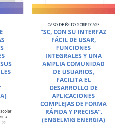
CASO DE ÉXITO
SCRIPTCASE
E
“SC, CON SU INTERFAZ
AS
FÁCIL DE USAR,
AS
FUNCIONES
ES
INTEGRALES Y UNA
 SUS
AMPLIA COMUNIDAD
ELES
DE USUARIOS,
FACILITA EL
Y
DESARROLLO DE
EA)
APLICACIONES
COMPLEJAS DE FORMA
RÁPIDA Y PRECISA”.
scolar
como
(ENGELMIG ENERGIA)
 las