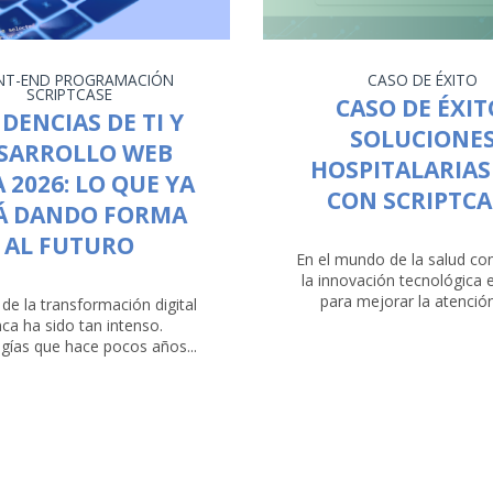
NT-END
PROGRAMACIÓN
CASO DE ÉXITO
SCRIPTCASE
CASO DE ÉXIT
DENCIAS DE TI Y
SOLUCIONE
SARROLLO WEB
HOSPITALARIAS
 2026: LO QUE YA
CON SCRIPTCA
Á DANDO FORMA
AL FUTURO
En el mundo de la salud co
la innovación tecnológica 
para mejorar la atención
 de la transformación digital
ca ha sido tan intenso.
gías que hace pocos años...