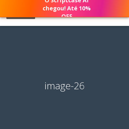
O Scriptcase AI
chegou! Até 10%
OFF
image-26