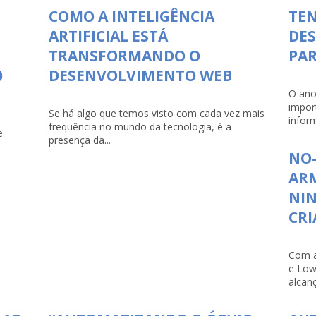
COMO A INTELIGÊNCIA
TEN
ARTIFICIAL ESTÁ
DE
TRANSFORMANDO O
PAR
0
DESENVOLVIMENTO WEB
O ano
impor
Se há algo que temos visto com cada vez mais
infor
frequência no mundo da tecnologia, é a
e
presença da...
NO-
ARM
NI
CRI
Com a
e Low
alcanç