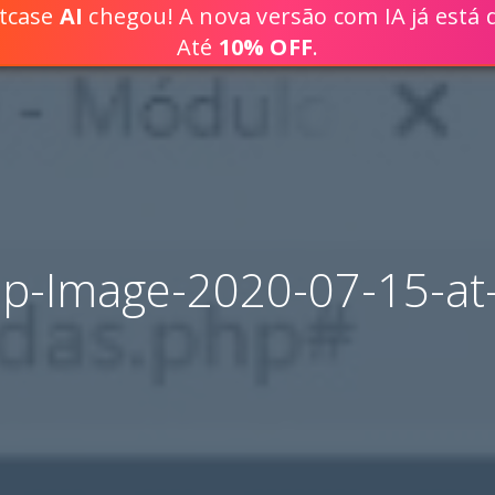
ptcase
AI
chegou! A nova versão com IA já está d
DESENVOLVA SOLUÇÕES WEB 80% 
Até
10% OFF
.
p-Image-2020-07-15-at-