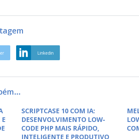
stagem
er
Linkedin
mbém…
A
SCRIPTCASE 10 COM IA:
ME
 E
DESENVOLVIMENTO LOW-
LO
DE
CODE PHP MAIS RÁPIDO,
COM
INTELIGENTE E PRODUTIVO