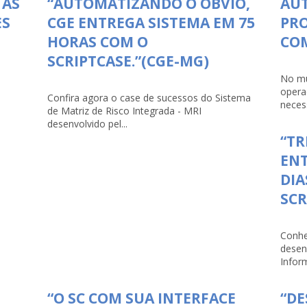
 AS
“AUTOMATIZANDO O ÓBVIO,
AU
ES
CGE ENTREGA SISTEMA EM 75
PRO
HORAS COM O
COM
SCRIPTCASE.”(CGE-MG)
No mu
opera
Confira agora o case de sucessos do Sistema
necess
de Matriz de Risco Integrada - MRI
desenvolvido pel...
“TR
ENT
DIA
SCR
Conhe
desen
Infor
“O SC COM SUA INTERFACE
“D