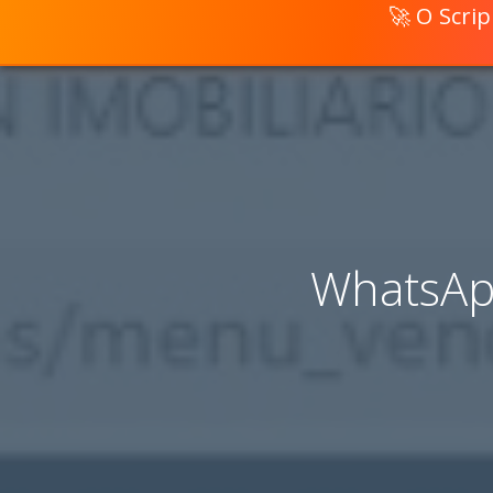
🚀 O Scri
WhatsAp