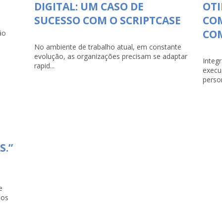
DIGITAL: UM CASO DE
OTI
SUCESSO COM O SCRIPTCASE
CO
COM
ão
No ambiente de trabalho atual, em constante
evolução, as organizações precisam se adaptar
Integ
rapid...
execu
person
S.”
e
dos