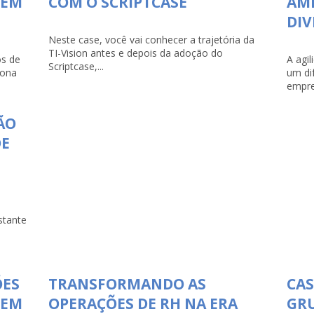
 EM
COM O SCRIPTCASE
AMP
DI
Neste case, você vai conhecer a trajetória da
TI-Vision antes e depois da adoção do
s de
A agi
Scriptcase,...
iona
um di
empre
ÃO
DE
stante
ÕES
TRANSFORMANDO AS
CAS
 EM
OPERAÇÕES DE RH NA ERA
GR