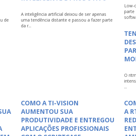
Low-c
parte
A inteligência artificial deixou de ser apenas
softwa
ou de
uma tendência distante e passou a fazer parte
da r...
TEN
DE
PAR
MO
O rit
inten
...
COMO A TI-VISION
COM
SUA
AUMENTOU SUA
A R
PRODUTIVIDADE E ENTREGOU
RED
A
APLICAÇÕES PROFISSIONAIS
ENT