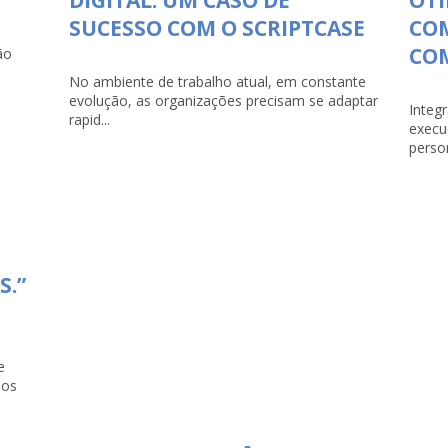
SUCESSO COM O SCRIPTCASE
CO
COM
ão
No ambiente de trabalho atual, em constante
evolução, as organizações precisam se adaptar
Integ
rapid...
execu
person
S.”
e
dos