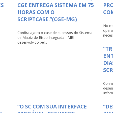
ES
CGE ENTREGA SISTEMA EM 75
PRO
HORAS COM O
COM
SCRIPTCASE.”(CGE-MG)
No mu
opera
Confira agora o case de sucessos do Sistema
necess
de Matriz de Risco Integrada - MRI
desenvolvido pel...
“TR
ENT
DIA
SCR
Conhe
desen
Infor
“O SC COM SUA INTERFACE
“D