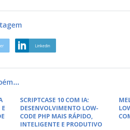
stagem
er
Linkedin
mbém…
A
SCRIPTCASE 10 COM IA:
ME
 E
DESENVOLVIMENTO LOW-
LO
DE
CODE PHP MAIS RÁPIDO,
COM
INTELIGENTE E PRODUTIVO