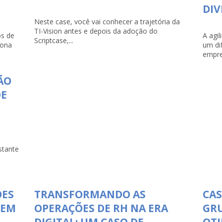
DI
Neste case, você vai conhecer a trajetória da
TI-Vision antes e depois da adoção do
s de
A agi
Scriptcase,...
iona
um di
empre
ÃO
DE
stante
ÕES
TRANSFORMANDO AS
CAS
 EM
OPERAÇÕES DE RH NA ERA
GR
DIGITAL: UM CASO DE
OTI