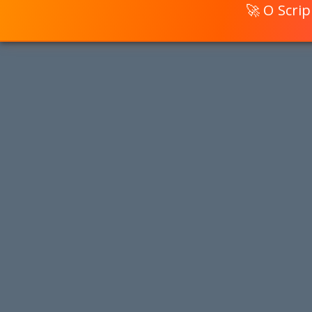
🚀 O Scri