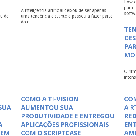
Low-c
parte
A inteligência artificial deixou de ser apenas
softwa
ou de
uma tendência distante e passou a fazer parte
da r...
TEN
DE
PAR
MO
O rit
inten
...
COMO A TI-VISION
COM
SUA
AUMENTOU SUA
A R
PRODUTIVIDADE E ENTREGOU
RED
A
APLICAÇÕES PROFISSIONAIS
ENT
 EM
COM O SCRIPTCASE
AMP