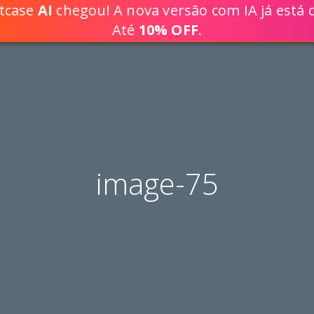
ptcase
AI
chegou! A nova versão com IA já está d
DESENVOLVA SOLUÇÕES WEB 80% 
Até
10% OFF
.
image-75