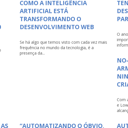
COMO A INTELIGÊNCIA
TEN
ARTIFICIAL ESTÁ
DE
TRANSFORMANDO O
PAR
0
DESENVOLVIMENTO WEB
O ano
impor
Se há algo que temos visto com cada vez mais
infor
frequência no mundo da tecnologia, é a
e
presença da...
NO-
ARM
NI
CRI
Com a
e Low
alcanç
 AS
“AUTOMATIZANDO O ÓBVIO,
AU