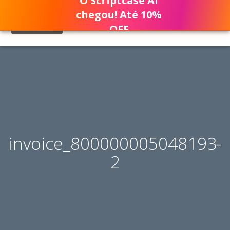
O Scriptcase AI
chegou! Até 10%
OFF
invoice_800000005048193-
2