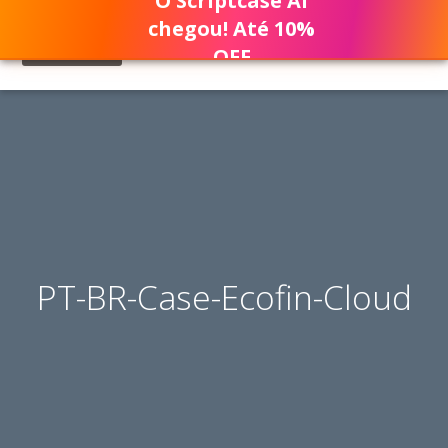
O Scriptcase AI
chegou! Até 10%
OFF
PT-BR-Case-Ecofin-Cloud