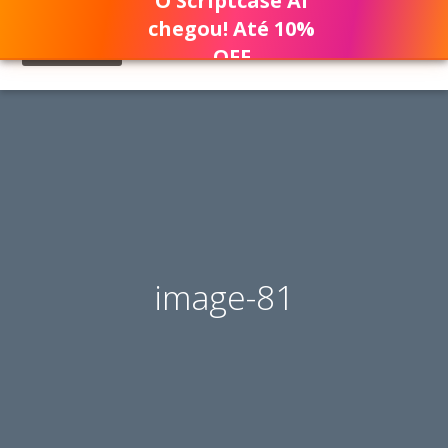
O Scriptcase AI
chegou! Até 10%
OFF
image-81