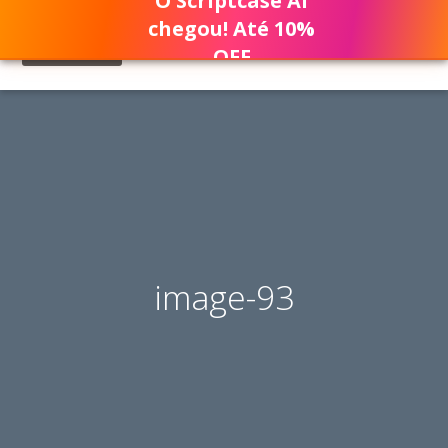
O Scriptcase AI
chegou! Até 10%
OFF
image-93