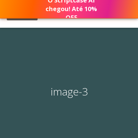
O Scriptcase AI
chegou! Até 10%
OFF
image-3