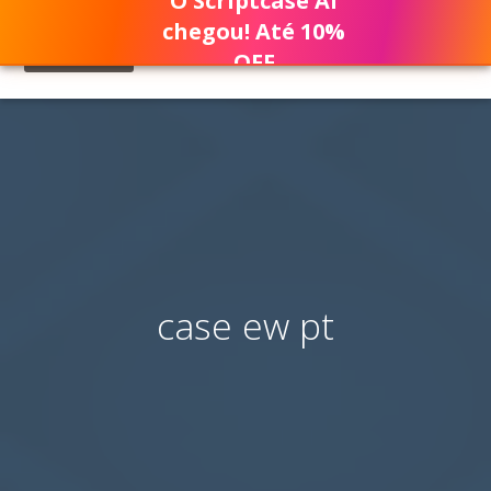
O Scriptcase AI
chegou! Até 10%
OFF
case ew pt