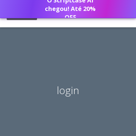
O Scriptcase AI
chegou! Até 20%
OFF
login