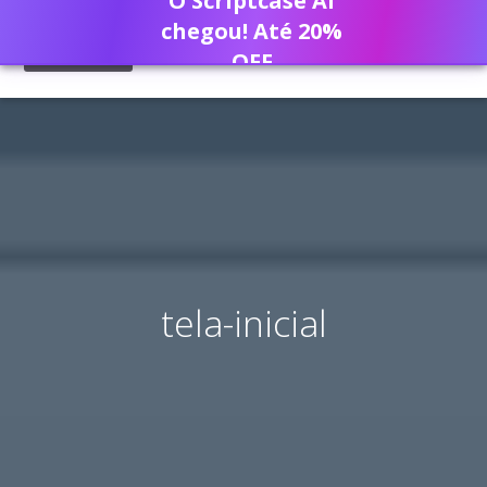
O Scriptcase AI
chegou! Até 20%
OFF
tela-inicial