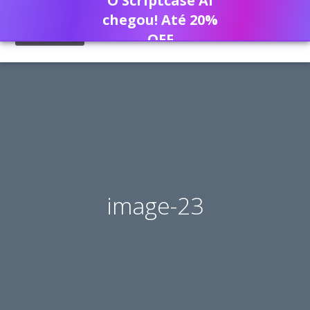
O Scriptcase AI
chegou! Até 20%
OFF
image-23