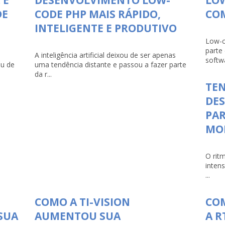
DE
CODE PHP MAIS RÁPIDO,
COM
INTELIGENTE E PRODUTIVO
Low-c
parte
A inteligência artificial deixou de ser apenas
softwa
ou de
uma tendência distante e passou a fazer parte
da r...
TEN
DE
PAR
MO
O rit
inten
...
COMO A TI-VISION
COM
SUA
AUMENTOU SUA
A R