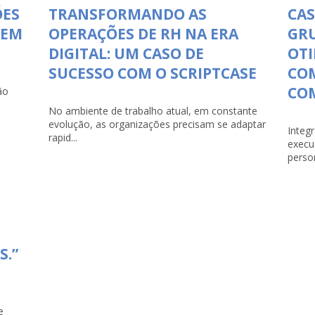
ÕES
TRANSFORMANDO AS
CAS
 EM
OPERAÇÕES DE RH NA ERA
GR
DIGITAL: UM CASO DE
OTI
SUCESSO COM O SCRIPTCASE
CO
COM
ão
No ambiente de trabalho atual, em constante
evolução, as organizações precisam se adaptar
Integ
rapid...
execu
person
S.”
e