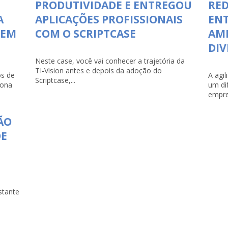
PRODUTIVIDADE E ENTREGOU
RED
A
APLICAÇÕES PROFISSIONAIS
ENT
 EM
COM O SCRIPTCASE
AMP
DI
Neste case, você vai conhecer a trajetória da
TI-Vision antes e depois da adoção do
s de
A agi
Scriptcase,...
iona
um di
empre
ÃO
DE
stante