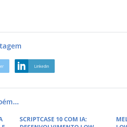
stagem
er
Linkedin
mbém…
A
SCRIPTCASE 10 COM IA:
ME
 E
DESENVOLVIMENTO LOW-
LO