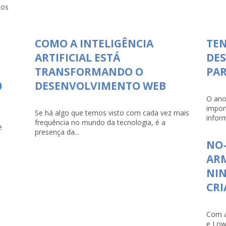
dos
COMO A INTELIGÊNCIA
TEN
ARTIFICIAL ESTÁ
DE
TRANSFORMANDO O
PAR
0
DESENVOLVIMENTO WEB
O ano
impor
Se há algo que temos visto com cada vez mais
infor
frequência no mundo da tecnologia, é a
e
presença da...
NO-
ARM
NI
CRI
Com a
e Low