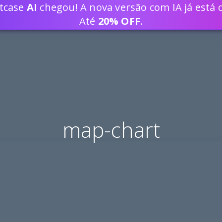
ptcase
AI
chegou! A nova versão com IA já está d
DESENVOLVA SOLUÇÕES WEB 80% 
Até
20% OFF
.
map-chart