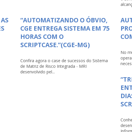
alcanç
 AS
“AUTOMATIZANDO O ÓBVIO,
AU
ES
CGE ENTREGA SISTEMA EM 75
PRO
HORAS COM O
COM
SCRIPTCASE.”(CGE-MG)
No mu
opera
Confira agora o case de sucessos do Sistema
necess
de Matriz de Risco Integrada - MRI
desenvolvido pel...
“TR
ENT
DIA
SCR
Conhe
desen
Infor