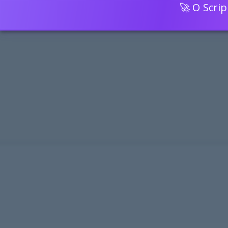
🚀 O Scri