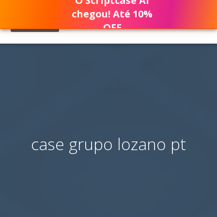
O Scriptcase AI
chegou! Até 10%
OFF
case grupo lozano pt