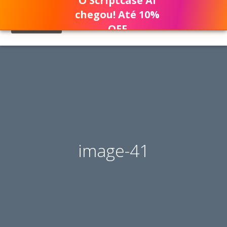
O Scriptcase AI
chegou! Até 10%
OFF
image-41