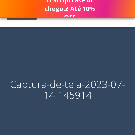
O Scriptcase AI
chegou! Até 10%
OFF
Captura-de-tela-2023-07-
14-145914