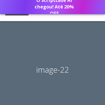
O Scriptcase AI
chegou! Até 20%
OFF
image-22