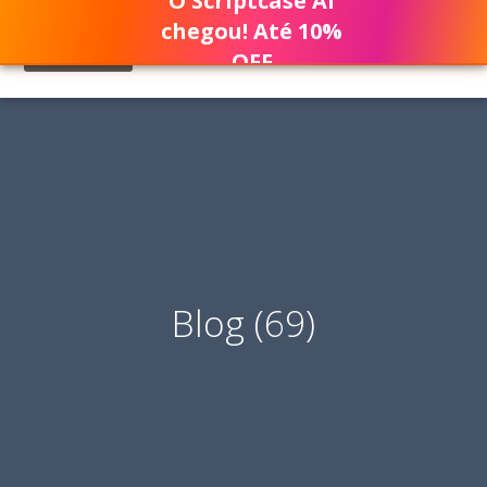
O Scriptcase AI
chegou! Até 10%
OFF
Blog (69)