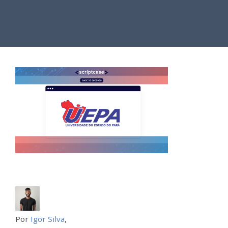
Por
Igor Silva
,