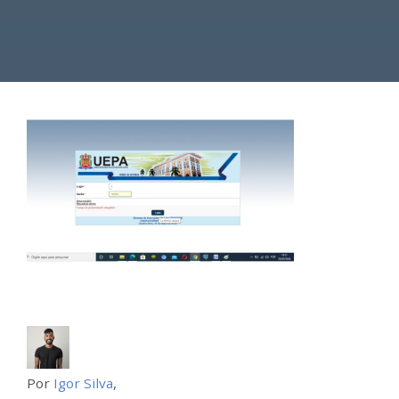
Por
Igor Silva
,