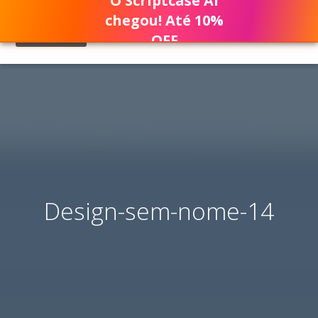
O Scriptcase AI
chegou! Até 10%
OFF
Design-sem-nome-14