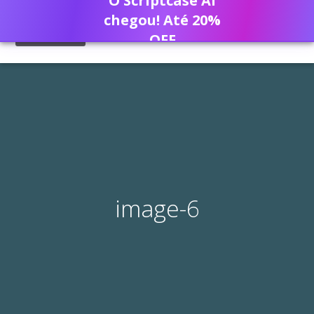
O Scriptcase AI
chegou! Até 20%
OFF
image-6