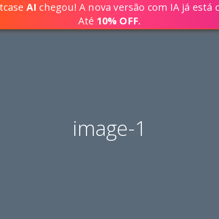
ptcase
AI
chegou! A nova versão com IA já está d
DESENVOLVA SOLUÇÕES WEB 80% 
Até
10% OFF
.
image-1