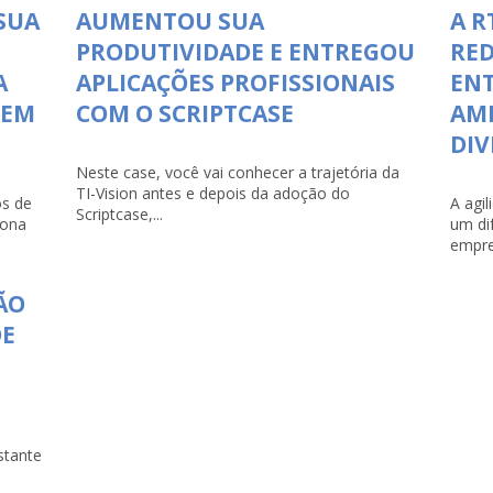
SUA
AUMENTOU SUA
A R
PRODUTIVIDADE E ENTREGOU
RED
A
APLICAÇÕES PROFISSIONAIS
ENT
 EM
COM O SCRIPTCASE
AMP
DI
Neste case, você vai conhecer a trajetória da
TI-Vision antes e depois da adoção do
s de
A agi
Scriptcase,...
iona
um di
empre
ÃO
DE
stante