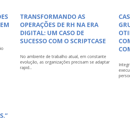
ÕES
TRANSFORMANDO AS
CAS
 EM
OPERAÇÕES DE RH NA ERA
GR
DIGITAL: UM CASO DE
OTI
SUCESSO COM O SCRIPTCASE
CO
COM
ão
No ambiente de trabalho atual, em constante
evolução, as organizações precisam se adaptar
Integ
rapid...
execu
person
S.”