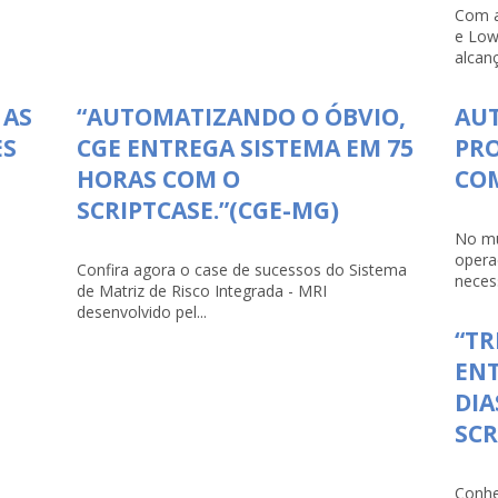
Com a
e Low
alcanç
 AS
“AUTOMATIZANDO O ÓBVIO,
AU
ES
CGE ENTREGA SISTEMA EM 75
PRO
HORAS COM O
COM
SCRIPTCASE.”(CGE-MG)
No mu
opera
Confira agora o case de sucessos do Sistema
necess
de Matriz de Risco Integrada - MRI
desenvolvido pel...
“TR
ENT
DIA
SCR
Conhe