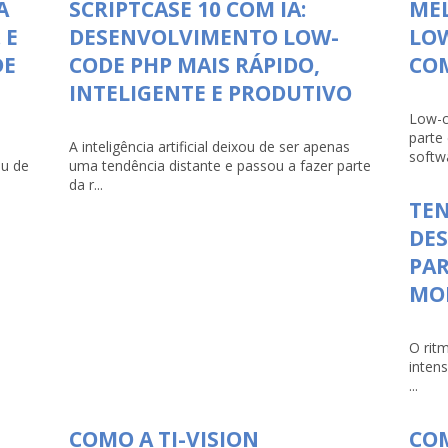
A
SCRIPTCASE 10 COM IA:
ME
 E
DESENVOLVIMENTO LOW-
LO
DE
CODE PHP MAIS RÁPIDO,
COM
INTELIGENTE E PRODUTIVO
Low-c
parte
A inteligência artificial deixou de ser apenas
softwa
ou de
uma tendência distante e passou a fazer parte
da r...
TEN
DE
PAR
MO
O rit
inten
...
COMO A TI-VISION
COM