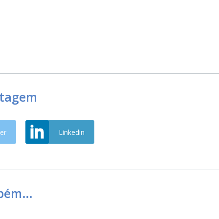
stagem
er
Linkedin
mbém…