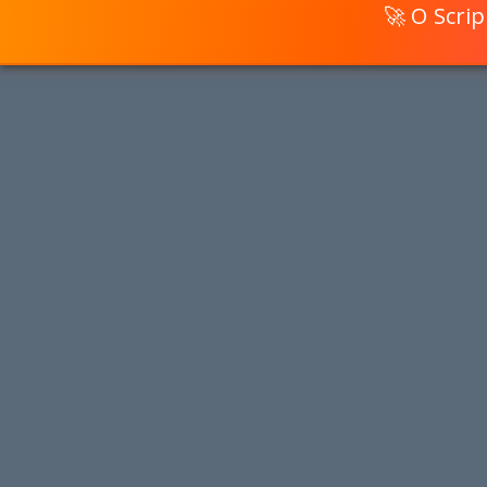
🚀 O Scri