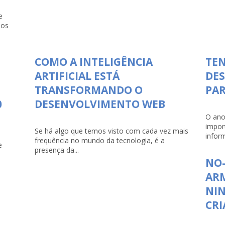
e
dos
COMO A INTELIGÊNCIA
TEN
ARTIFICIAL ESTÁ
DE
TRANSFORMANDO O
PAR
0
DESENVOLVIMENTO WEB
O ano
impor
Se há algo que temos visto com cada vez mais
infor
frequência no mundo da tecnologia, é a
e
presença da...
NO-
ARM
NI
CRI