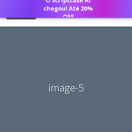
O Scriptcase AI
chegou! Até 20%
OFF
image-5