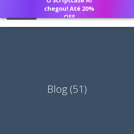
O Scriptcase AI
chegou! Até 20%
OFF
Blog (51)