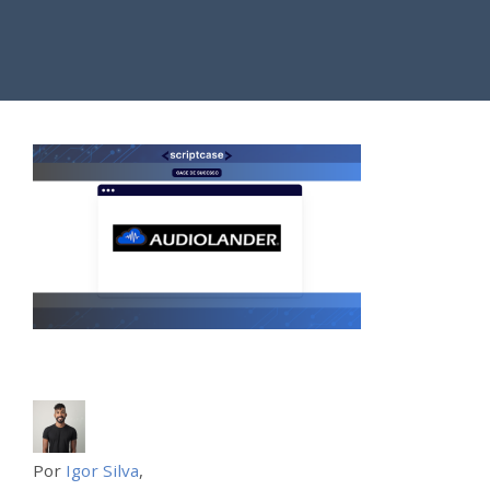
Por
Igor Silva
,