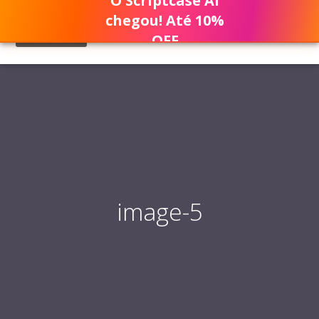
O Scriptcase AI
chegou! Até 10%
OFF
image-5