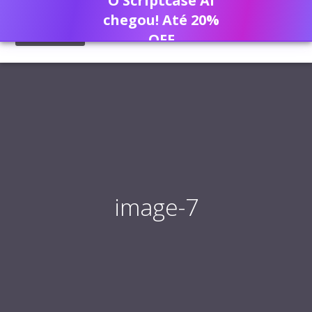
O Scriptcase AI
chegou! Até 20%
OFF
image-7