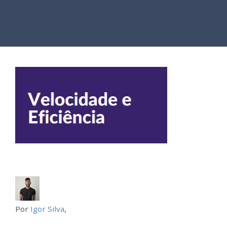
Por
Igor Silva
,