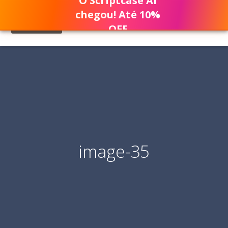
O Scriptcase AI
chegou! Até 10%
OFF
image-35