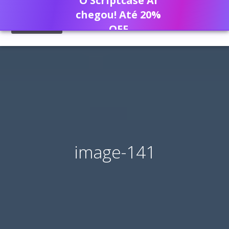
O Scriptcase AI
chegou! Até 20%
OFF
image-141