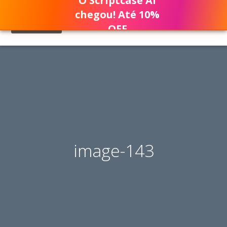
O Scriptcase AI
chegou! Até 10%
OFF
image-143