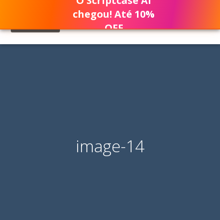
O Scriptcase AI
chegou! Até 10%
OFF
image-14