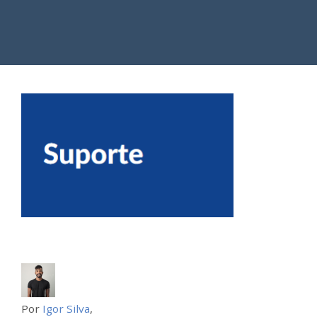
Por
Igor Silva
,