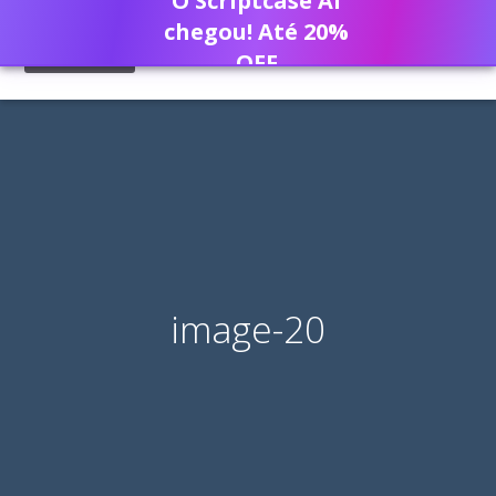
O Scriptcase AI
chegou! Até 20%
OFF
image-20