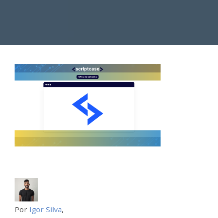
Por
Igor Silva
,