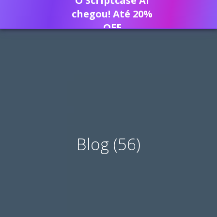
O Scriptcase AI
chegou! Até 20%
OFF
Blog (56)