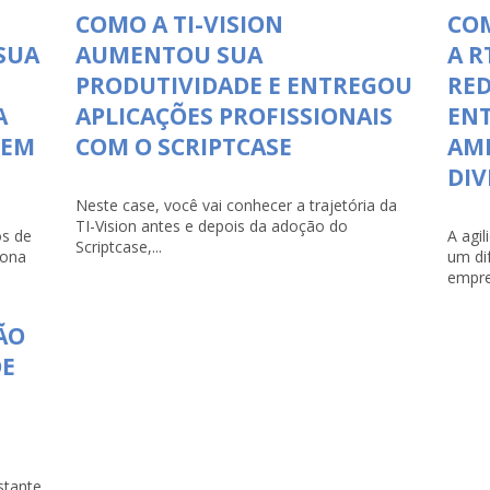
COMO A TI-VISION
COM
SUA
AUMENTOU SUA
A R
PRODUTIVIDADE E ENTREGOU
RED
A
APLICAÇÕES PROFISSIONAIS
ENT
 EM
COM O SCRIPTCASE
AMP
DI
Neste case, você vai conhecer a trajetória da
TI-Vision antes e depois da adoção do
s de
A agi
Scriptcase,...
iona
um di
empre
ÃO
DE
stante