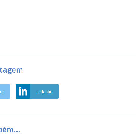
stagem
er
Linkedin
mbém…