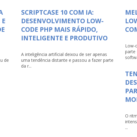
A
SCRIPTCASE 10 COM IA:
ME
 E
DESENVOLVIMENTO LOW-
LO
DE
CODE PHP MAIS RÁPIDO,
COM
INTELIGENTE E PRODUTIVO
Low-c
parte
A inteligência artificial deixou de ser apenas
softwa
ou de
uma tendência distante e passou a fazer parte
da r...
TEN
DE
PAR
MO
O rit
inten
...