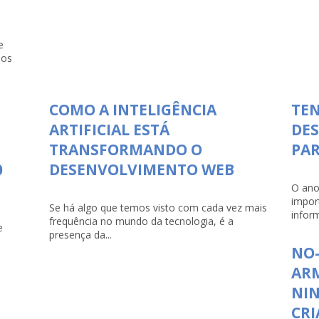
e
dos
COMO A INTELIGÊNCIA
TEN
ARTIFICIAL ESTÁ
DE
TRANSFORMANDO O
PAR
0
DESENVOLVIMENTO WEB
O ano
impor
Se há algo que temos visto com cada vez mais
infor
frequência no mundo da tecnologia, é a
e
presença da...
NO-
ARM
NI
CRI