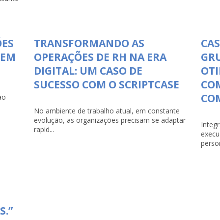
ÕES
TRANSFORMANDO AS
CAS
 EM
OPERAÇÕES DE RH NA ERA
GR
DIGITAL: UM CASO DE
OTI
SUCESSO COM O SCRIPTCASE
CO
COM
ão
No ambiente de trabalho atual, em constante
evolução, as organizações precisam se adaptar
Integ
rapid...
execu
person
S.”