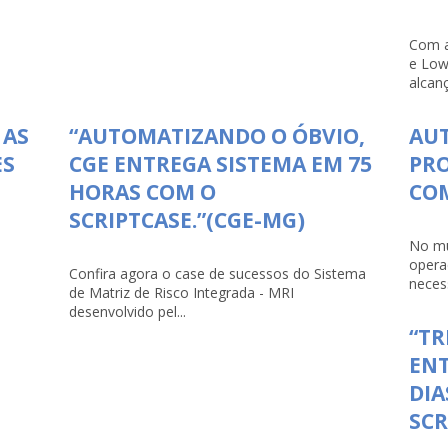
Com a
e Low
alcanç
 AS
“AUTOMATIZANDO O ÓBVIO,
AU
ES
CGE ENTREGA SISTEMA EM 75
PRO
HORAS COM O
COM
SCRIPTCASE.”(CGE-MG)
No mu
opera
Confira agora o case de sucessos do Sistema
necess
de Matriz de Risco Integrada - MRI
desenvolvido pel...
“TR
ENT
DIA
SCR