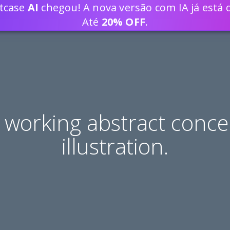
ptcase
AI
chegou! A nova versão com IA já está d
DESENVOLVA SOLUÇÕES WEB 80% 
Até
20% OFF
.
 working abstract conce
illustration.