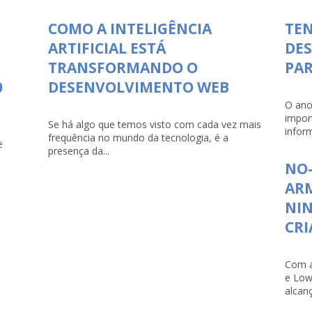
COMO A INTELIGÊNCIA
TEN
ARTIFICIAL ESTÁ
DE
TRANSFORMANDO O
PAR
0
DESENVOLVIMENTO WEB
O ano
impor
Se há algo que temos visto com cada vez mais
infor
frequência no mundo da tecnologia, é a
e
presença da...
NO-
ARM
NI
CRI
Com a
e Low
alcanç