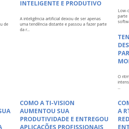
INTELIGENTE E PRODUTIVO
Low-c
parte
A inteligência artificial deixou de ser apenas
softwa
ou de
uma tendência distante e passou a fazer parte
da r...
TEN
DE
PAR
MO
O rit
inten
...
COMO A TI-VISION
COM
SUA
AUMENTOU SUA
A R
PRODUTIVIDADE E ENTREGOU
RED
A
APLICAÇÕES PROFISSIONAIS
ENT