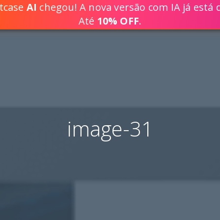
ptcase
AI
chegou! A nova versão com IA já está d
DESENVOLVA SOLUÇÕES WEB 80% 
Até
10% OFF
.
image-31