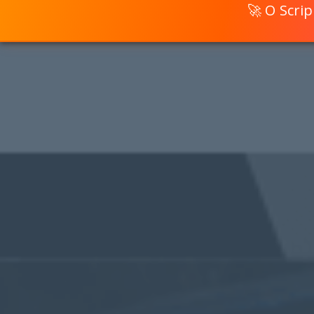
🚀 O Scri