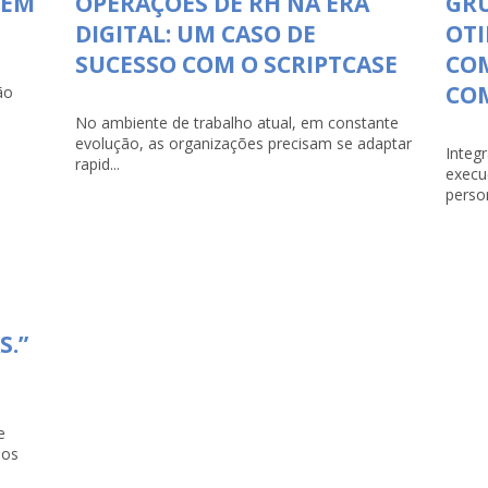
 EM
OPERAÇÕES DE RH NA ERA
GR
DIGITAL: UM CASO DE
OTI
SUCESSO COM O SCRIPTCASE
CO
COM
ão
No ambiente de trabalho atual, em constante
evolução, as organizações precisam se adaptar
Integ
rapid...
execu
person
S.”
e
dos