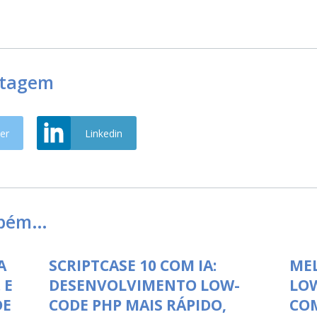
stagem
er
Linkedin
mbém…
A
SCRIPTCASE 10 COM IA:
ME
 E
DESENVOLVIMENTO LOW-
LO
DE
CODE PHP MAIS RÁPIDO,
COM