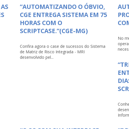
 AS
“AUTOMATIZANDO O ÓBVIO,
AU
ES
CGE ENTREGA SISTEMA EM 75
PRO
HORAS COM O
COM
SCRIPTCASE.”(CGE-MG)
No mu
opera
Confira agora o case de sucessos do Sistema
necess
de Matriz de Risco Integrada - MRI
desenvolvido pel...
“TR
ENT
DIA
SCR
Conhe
desen
Infor