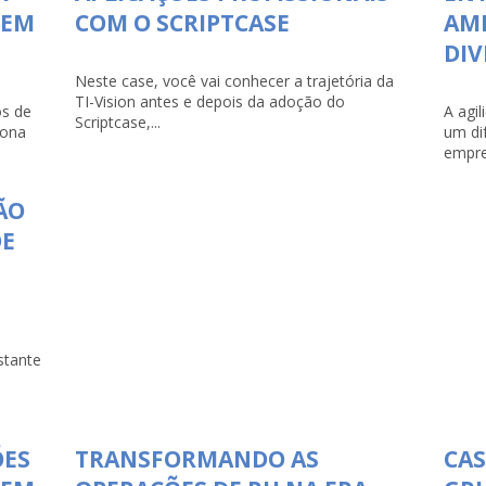
 EM
COM O SCRIPTCASE
AMP
DI
Neste case, você vai conhecer a trajetória da
TI-Vision antes e depois da adoção do
s de
A agi
Scriptcase,...
iona
um di
empre
ÃO
DE
stante
ÕES
TRANSFORMANDO AS
CAS