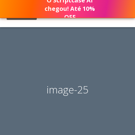
O Scriptcase AI
chegou! Até 10%
OFF
image-25