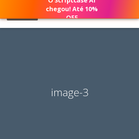
O Scriptcase AI
chegou! Até 10%
OFF
image-3