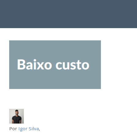
Por
Igor Silva
,