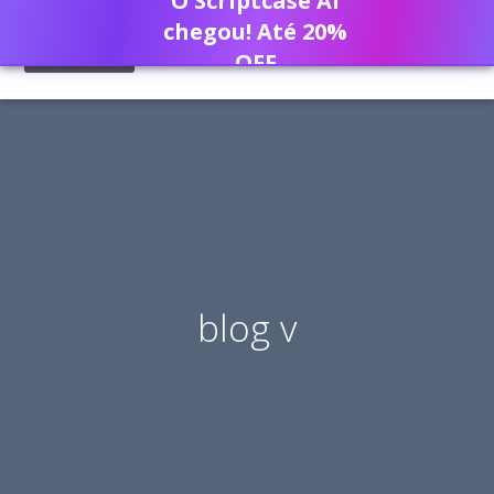
O Scriptcase AI
chegou! Até 20%
OFF
blog v