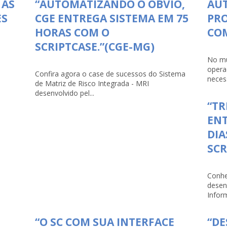
 AS
“AUTOMATIZANDO O ÓBVIO,
AU
ES
CGE ENTREGA SISTEMA EM 75
PRO
HORAS COM O
COM
SCRIPTCASE.”(CGE-MG)
No mu
opera
Confira agora o case de sucessos do Sistema
necess
de Matriz de Risco Integrada - MRI
desenvolvido pel...
“TR
ENT
DIA
SCR
Conhe
desen
Infor
“O SC COM SUA INTERFACE
“D