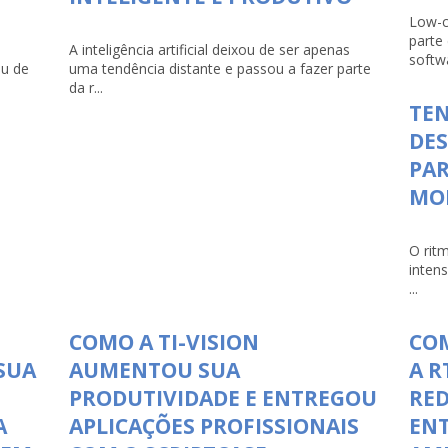
Low-c
parte
A inteligência artificial deixou de ser apenas
softwa
ou de
uma tendência distante e passou a fazer parte
da r...
TEN
DE
PAR
MO
O rit
inten
...
COMO A TI-VISION
COM
SUA
AUMENTOU SUA
A R
PRODUTIVIDADE E ENTREGOU
RED
A
APLICAÇÕES PROFISSIONAIS
ENT