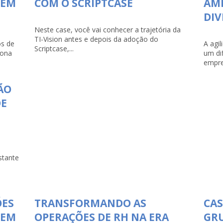
 EM
COM O SCRIPTCASE
AMP
DI
Neste case, você vai conhecer a trajetória da
TI-Vision antes e depois da adoção do
s de
A agi
Scriptcase,...
iona
um di
empre
ÃO
DE
stante
ÕES
TRANSFORMANDO AS
CAS
 EM
OPERAÇÕES DE RH NA ERA
GR