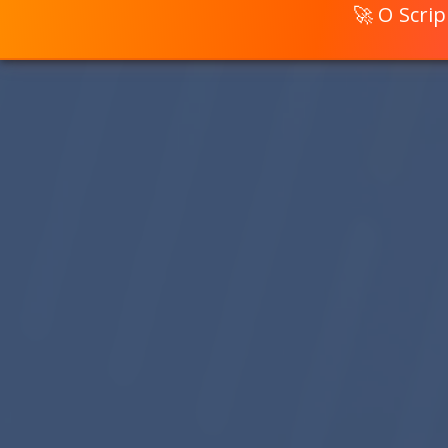
🚀 O Scri