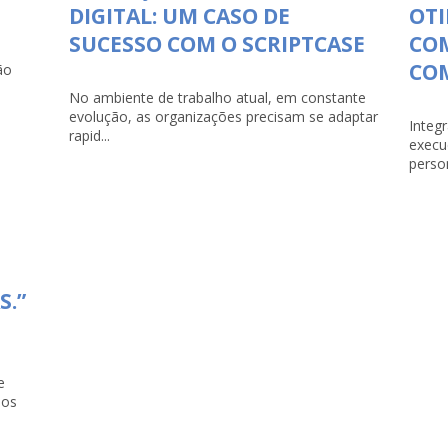
DIGITAL: UM CASO DE
OTI
SUCESSO COM O SCRIPTCASE
CO
COM
ão
No ambiente de trabalho atual, em constante
evolução, as organizações precisam se adaptar
Integ
rapid...
execu
person
S.”
e
dos