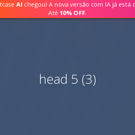
ptcase
AI
chegou! A nova versão com IA já está d
DESENVOLVA SOLUÇÕES WEB 80% 
Até
10% OFF
.
head 5 (3)