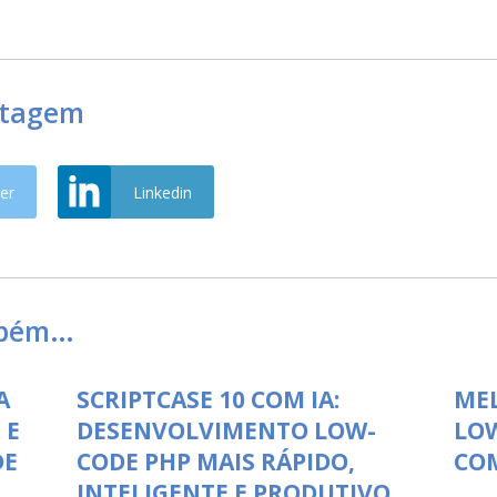
stagem
er
Linkedin
mbém…
A
SCRIPTCASE 10 COM IA:
ME
 E
DESENVOLVIMENTO LOW-
LO
DE
CODE PHP MAIS RÁPIDO,
COM
INTELIGENTE E PRODUTIVO